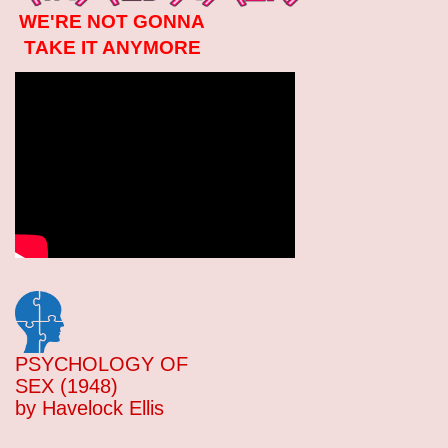
WE'RE NOT GONNA
TAKE IT ANYMORE
PSYCHOLOGY OF
SEX (1948)
by Havelock Ellis