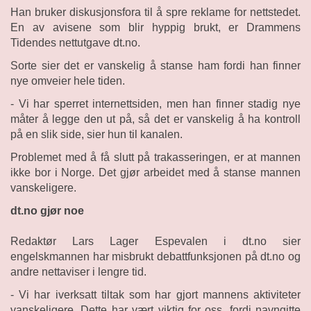
Han bruker diskusjonsfora til å spre reklame for nettstedet.
En av avisene som blir hyppig brukt, er Drammens
Tidendes nettutgave dt.no.
Sorte sier det er vanskelig å stanse ham fordi han finner
nye omveier hele tiden.
- Vi har sperret internettsiden, men han finner stadig nye
måter å legge den ut på, så det er vanskelig å ha kontroll
på en slik side, sier hun til kanalen.
Problemet med å få slutt på trakasseringen, er at mannen
ikke bor i Norge. Det gjør arbeidet med å stanse mannen
vanskeligere.
dt.no gjør noe
Redaktør Lars Lager Espevalen i dt.no sier
engelskmannen har misbrukt debattfunksjonen på dt.no og
andre nettaviser i lengre tid.
- Vi har iverksatt tiltak som har gjort mannens aktiviteter
vanskeligere. Dette har vært viktig for oss, fordi navngitte