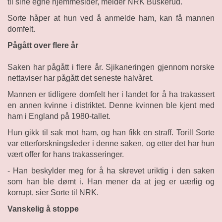
til sine egne hjemmesider, melder NRK Buskerud.
Sorte håper at hun ved å anmelde ham, kan få mannen
domfelt.
Pågått over flere år
Saken har pågått i flere år. Sjikaneringen gjennom norske
nettaviser har pågått det seneste halvåret.
Mannen er tidligere domfelt her i landet for å ha trakassert
en annen kvinne i distriktet. Denne kvinnen ble kjent med
ham i England på 1980-tallet.
Hun gikk til sak mot ham, og han fikk en straff. Torill Sorte
var etterforskningsleder i denne saken, og etter det har hun
vært offer for hans trakasseringer.
- Han beskylder meg for å ha skrevet uriktig i den saken
som han ble dømt i. Han mener da at jeg er uærlig og
korrupt, sier Sorte til NRK.
Vanskelig å stoppe